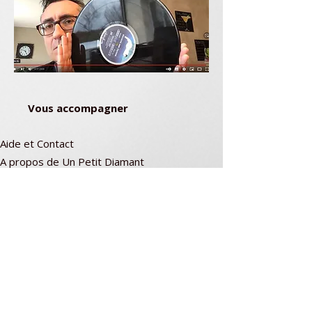
Vous accompagner
Aide et Contact
A propos de Un Petit Diamant
Lexique débutant
Réglages d'une platine vinyle
Entretien vinyles
Vidéos de montage
Bang Olufsen
Liste réparateurs
Paiement / Livraison