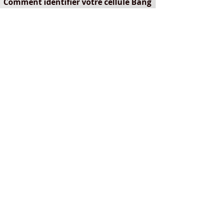
Comment identifier votre cellule Bang
& Olufsen ?
Pour déterminer la référence adaptée :
Vérifiez la série exacte (SP, MMC, MMC20).
Contrôlez l’état du cantilever et de la suspension.
Envoyez une photo si nécessaire.
Vous accompagner
Aide et Contact
A propos de Un Petit Diamant
Lexique débutant
Réglages d'une platine vinyle
Entretien vinyles
Vidéos de montage
Bang Olufsen
Liste réparateurs