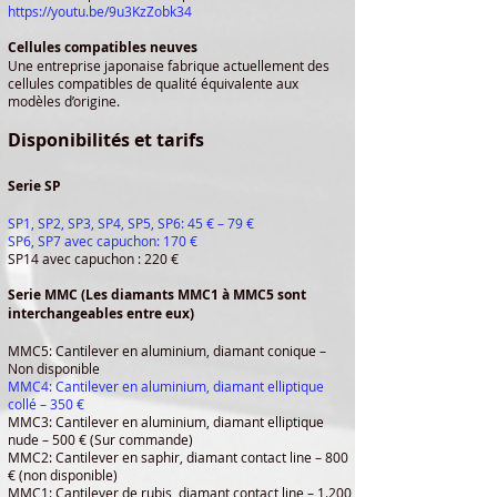
https://youtu.be/9u3KzZobk34
Cellules compatibles neuves
Une entreprise japonaise fabrique actuellement des
cellules compatibles de qualité équivalente aux
modèles d’origine.
Disponibilités et tarifs
Serie SP
SP1, SP2, SP3, SP4, SP5, SP6: 45 € – 79 €
SP6, SP7 avec capuchon: 170 €
SP14 avec capuchon : 220 €
Serie MMC (Les diamants MMC1 à MMC5 sont
interchangeables entre eux)
MMC5: Cantilever en aluminium, diamant conique –
Non disponible
MMC4: Cantilever en aluminium, diamant elliptique
collé – 350 €
MMC3: Cantilever en aluminium, diamant elliptique
nude – 500 € (Sur commande)
MMC2: Cantilever en saphir, diamant contact line – 800
€ (non disponible)
MMC1: Cantilever de rubis, diamant contact line – 1.200