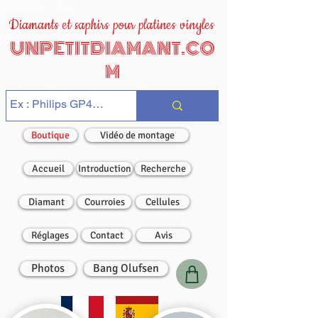
Diamants et saphirs pour platines vinyles
UNPETITDIAMANT.CO
M
Boutique
Vidéo de montage
Accueil
Introduction
Recherche
Diamant
Courroies
Cellules
Réglages
Contact
Avis
Photos
Bang Olufsen