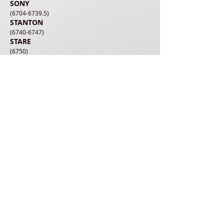
SONY
(6704-6739.5)
STANTON
(6740-6747)
STARE
(6750)
SUPEX
(6751)
SUPRAPHON
TESLA
(6755-6758)
TANNOY
(6800)
TEAC
(6803-6814)
TECHNICS
(6190-6217.6)
TECTRON
(6810-6814)
TELEDYNE
(6815)
TELEFUNKEN
(6818-6829.8)
TENSAI
(6830-6837.9)