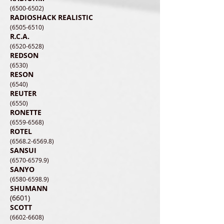
(6500-6502)
RADIOSHACK REALISTIC
(6505-6510)
R.C.A.
(6520-6528)
REDSON
(6530)
RESON
(6540)
REUTER
(6550)
RONETTE
(6559-6568)
ROTEL
(6568.2-6569.8)
SANSUI
(6570-6579.9)
SANYO
(6580-6598.9)
SHUMAN
N
(6601)
SCOTT
(6602-6608)