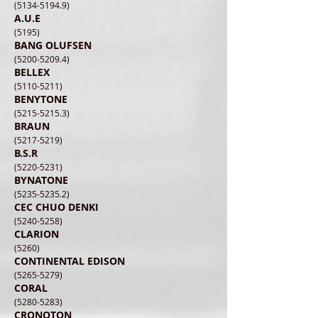
(5134-5194.9)
A.U.E
(5195)
BANG OLUFSEN
(5200-5209.4)
BELLEX
(5110-5211)
BENYTONE
(5215-5215.3)
BRAUN
(5217-5219)
B.S.R
(5220-5231)
BYNATONE
(5235-5235.2)
CEC CHUO DENKI
(5240-5258)
CLARION
(5260)
CONTINENTAL EDISON
(5265-5279)
CORAL
(5280-5283)
CRONOTON