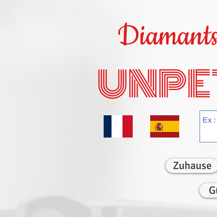
Diamants 
UNPE
Zuhause
G