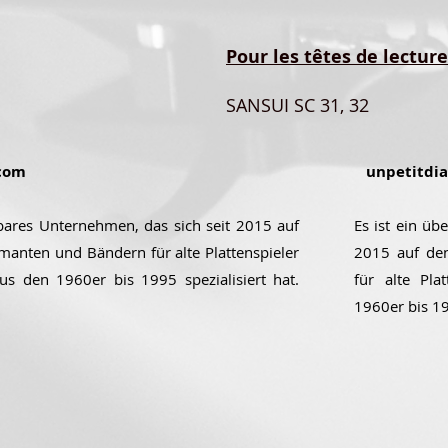
Pour les têtes de lecture
SANSUI SC 31, 32
com
unpetitdi
ubares Unternehmen, das sich seit 2015 auf
Es ist ein üb
manten und Bändern für alte Plattenspieler
2015 auf de
aus den 1960er bis 1995 spezialisiert hat.
für alte Pla
1960er bis 199