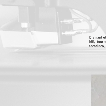
Diamant et
hifi, tour
tocadisco, 