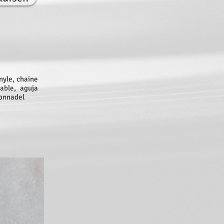
nyle, chaine
able, aguja
tonnadel