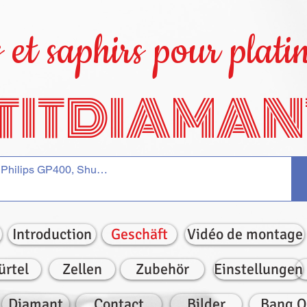
et saphirs pour platin
TITDIAMAN
Introduction
Geschäft
Vidéo de montage
ürtel
Zellen
Zubehör
Einstellungen
Diamant
Contact
Bilder
Bang O