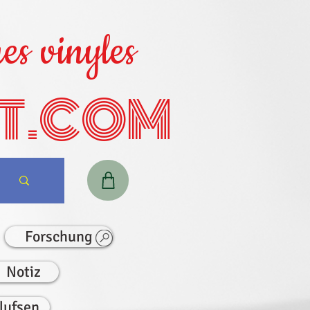
es vinyles
T.COM
Forschung
Notiz
lufsen