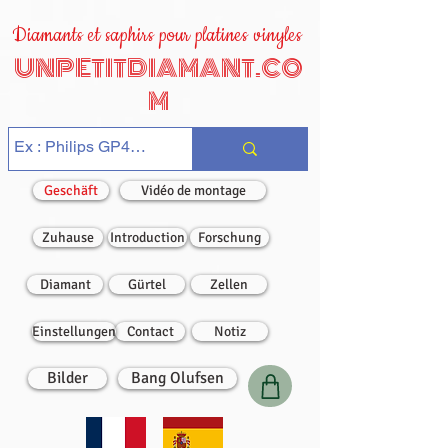
Diamants et saphirs pour platines vinyles
UNPETITDIAMANT.CO
M
Geschäft
Vidéo de montage
Zuhause
Introduction
Forschung
Diamant
Gürtel
Zellen
Einstellungen
Contact
Notiz
Bilder
Bang Olufsen