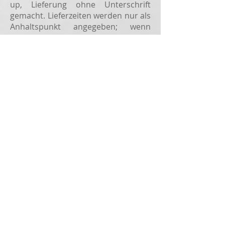
up, Lieferung ohne Unterschrift
gemacht. Lieferzeiten werden nur als
Anhaltspunkt angegeben; wenn
diese dreißig Tage ab Bestellung
überschreiten, kann der Kaufvertrag
gekündigt und der Käufer erstattet
werden. Das Unternehmen
unpetitdiamant.com kann dem
Käufer per E-Mail oder SMS die
Sendungsverfolgungsnummer für
sein Paket mitteilen. Der Käufer wird
von seinem Postboten nach Hause
geliefert. Die mit dem Transport
verbundenen Risiken liegen in der
Verantwortung des Käufers ab dem
Zeitpunkt, an dem die Artikel das
Gelände der Firma
unpetitdiamant.com verlassen. Der
Käufer ist verpflichtet, in
Anwesenheit des Mitarbeiters von La