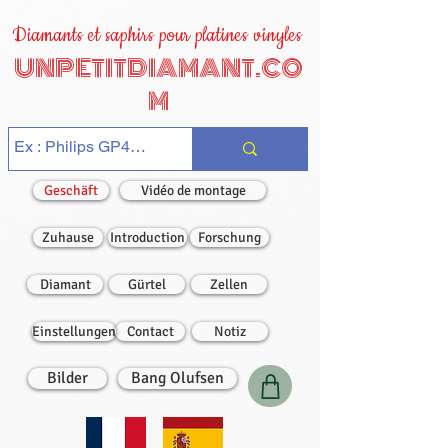
Diamants et saphirs pour platines vinyles
UNPETITDIAMANT.CO
M
Geschäft
Vidéo de montage
Zuhause
Introduction
Forschung
Diamant
Gürtel
Zellen
Einstellungen
Contact
Notiz
Bilder
Bang Olufsen