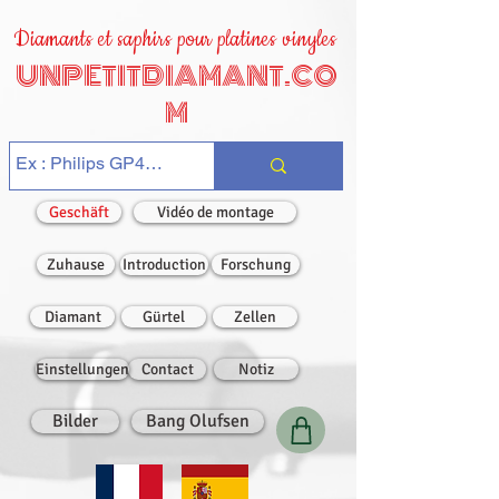
Diamants et saphirs pour platines vinyles
UNPETITDIAMANT.CO
M
Geschäft
Vidéo de montage
Zuhause
Introduction
Forschung
Diamant
Gürtel
Zellen
Einstellungen
Contact
Notiz
Bilder
Bang Olufsen