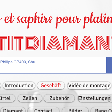
et saphirs pour platin
TITDIAMAN
Introduction
Geschäft
Vidéo de montage
ürtel
Zellen
Zubehör
Einstellungen
Diamant
Contact
Bilder
Bang O