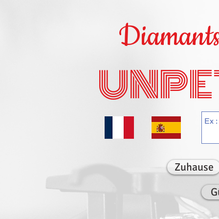
Diamants 
UNPE
Zuhause
G