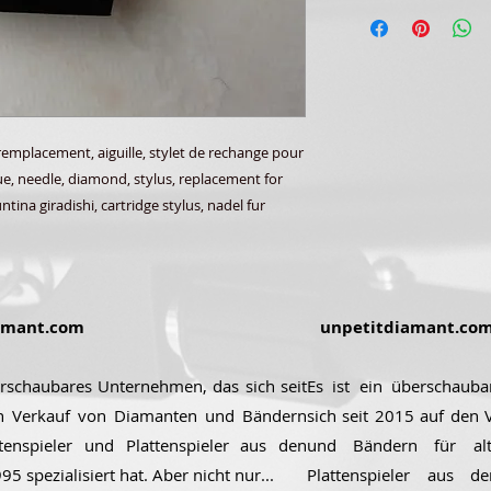
emplacement, aiguille, stylet de rechange pour
que, needle, diamond, stylus, replacement for
tina giradishi, cartridge stylus, nadel fur
amant.com
unpetitdiamant.co
erschaubares Unternehmen, das sich seit
Es ist ein überschaub
n Verkauf von Diamanten und Bändern
sich seit 2015 auf den
ttenspieler und Plattenspieler aus den
und Bändern für alt
5 spezialisiert hat. Aber nicht nur...
Plattenspieler aus 