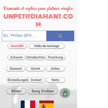
Diamants et saphirs pour platines vinyles
UNPETITDIAMANT.CO
M
Geschäft
Vidéo de montage
Zuhause
Introduction
Forschung
Diamant
Gürtel
Zellen
Einstellungen
Contact
Notiz
Bilder
Bang Olufsen