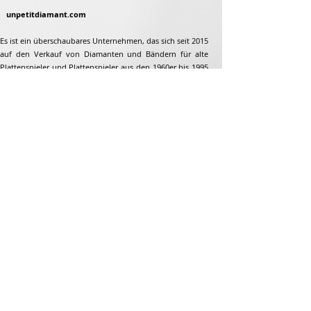
unpetitdiamant.com
Es ist ein überschaubares Unternehmen, das sich seit 2015
auf den Verkauf von Diamanten und Bändern für alte
Plattenspieler und Plattenspieler aus den 1960er bis 1995
spezialisiert hat. Aber nicht nur...
Adresse
Jean-François Gaillard
unpetitdiamant.com
48 rue de ronzon
79180 Chauray
Frankreich
Telefon:
07 82 56 63 38
Tel:
05 49 33 38 07
unpetitdiamant79@gmail.com