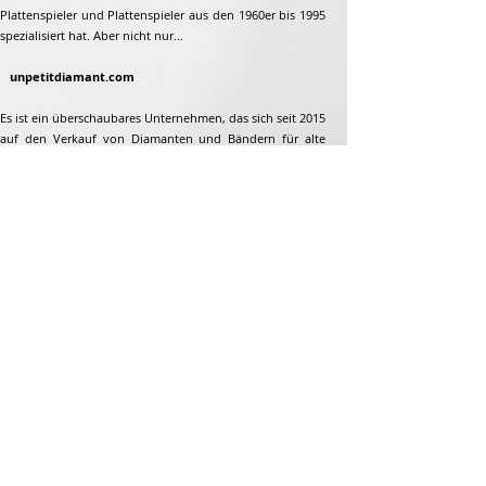
Plattenspieler und Plattenspieler aus den 1960er bis 1995
spezialisiert hat. Aber nicht nur...
unpetitdiamant.com
Es ist ein überschaubares Unternehmen, das sich seit 2015
auf den Verkauf von Diamanten und Bändern für alte
Plattenspieler und Plattenspieler aus den 1960er bis 1995
spezialisiert hat. Aber nicht nur...
Adresse
Jean-François Gaillard
unpetitdiamant.com
48 rue de ronzon
79180 Chauray
Frankreich
Telefon:
07 82 56 63 38
Tel:
05 49 33 38 07
unpetitdiamant79@gmail.com