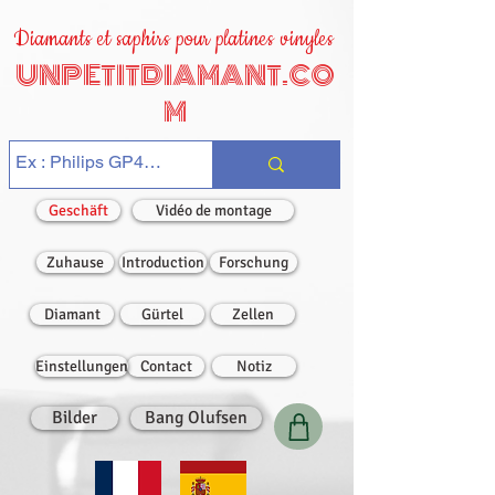
Diamants et saphirs pour platines vinyles
UNPETITDIAMANT.CO
M
Geschäft
Vidéo de montage
Zuhause
Introduction
Forschung
Diamant
Gürtel
Zellen
Einstellungen
Contact
Notiz
Bilder
Bang Olufsen