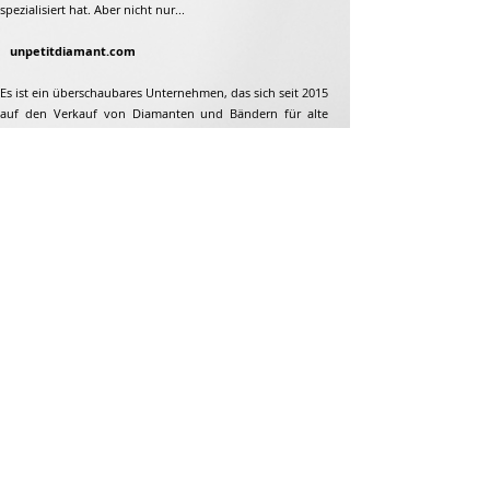
spezialisiert hat. Aber nicht nur...
unpetitdiamant.com
Es ist ein überschaubares Unternehmen, das sich seit 2015
auf den Verkauf von Diamanten und Bändern für alte
Plattenspieler und Plattenspieler aus den 1960er bis 1995
spezialisiert hat. Aber nicht nur...
Adresse
Jean-François Gaillard
unpetitdiamant.com
48 rue de ronzon
79180 Chauray
Frankreich
Telefon:
07 82 56 63 38
Tel:
05 49 33 38 07
unpetitdiamant79@gmail.com