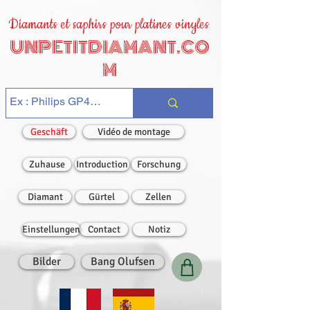
Diamants et saphirs pour platines vinyles
UNPETITDIAMANT.CO
M
Geschäft
Vidéo de montage
Zuhause
Introduction
Forschung
Diamant
Gürtel
Zellen
Einstellungen
Contact
Notiz
Bilder
Bang Olufsen