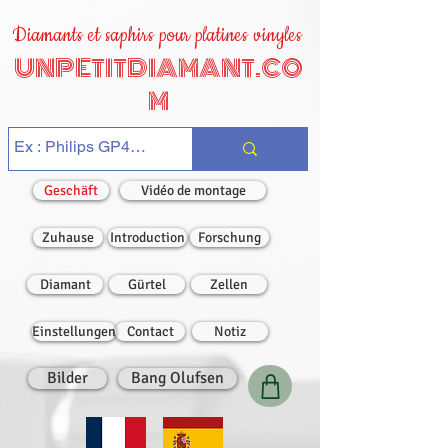
Diamants et saphirs pour platines vinyles
UNPETITDIAMANT.CO
M
Geschäft
Vidéo de montage
Zuhause
Introduction
Forschung
Diamant
Gürtel
Zellen
Einstellungen
Contact
Notiz
Bilder
Bang Olufsen