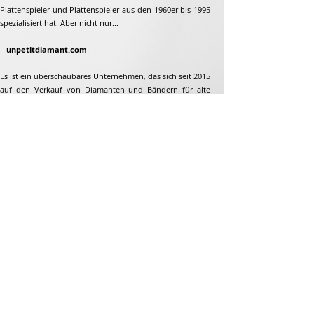
Plattenspieler und Plattenspieler aus den 1960er bis 1995
spezialisiert hat. Aber nicht nur...
unpetitdiamant.com
Es ist ein überschaubares Unternehmen, das sich seit 2015
auf den Verkauf von Diamanten und Bändern für alte
Plattenspieler und Plattenspieler aus den 1960er bis 1995
spezialisiert hat. Aber nicht nur...
Adresse
Jean-François Gaillard
unpetitdiamant.com
48 rue de ronzon
79180 Chauray
Frankreich
Telefon:
07 82 56 63 38
Tel:
05 49 33 38 07
unpetitdiamant79@gmail.com