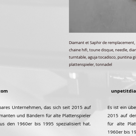
Diamant et Saphir de remplacement,
chaine hifi, toune disque, needle, di
turntable, aguja tocadisco, puntina gi
plattenspieler, tonnadel
com
unpetitdi
ubares Unternehmen, das sich seit 2015 auf
Es ist ein üb
manten und Bändern für alte Plattenspieler
2015 auf de
aus den 1960er bis 1995 spezialisiert hat.
für alte Pla
1960er bis 199