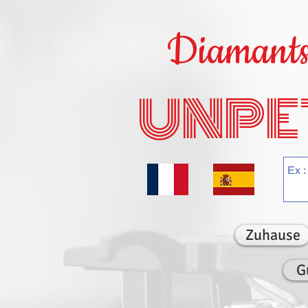
Diamants 
UNPE
Zuhause
G