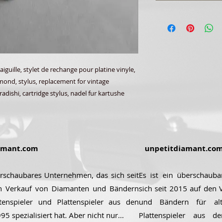
aiguille, stylet de rechange pour platine vinyle,
amond, stylus, replacement for vintage
radishi, cartridge stylus, nadel fur kartushe
amant.com
unpetitdiamant.co
erschaubares Unternehmen, das sich seit
Es ist ein überschaub
n Verkauf von Diamanten und Bändern
sich seit 2015 auf den
ttenspieler und Plattenspieler aus den
und Bändern für alt
5 spezialisiert hat. Aber nicht nur...
Plattenspieler aus 