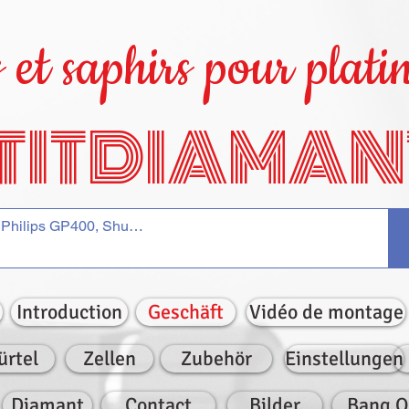
et saphirs pour platin
TITDIAMAN
Introduction
Geschäft
Vidéo de montage
ürtel
Zellen
Zubehör
Einstellungen
Diamant
Contact
Bilder
Bang O