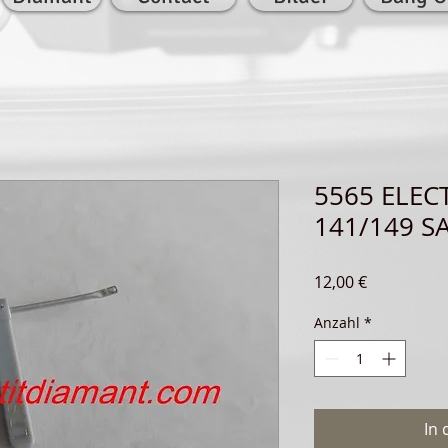
5565 ELEC
141/149 S
Preis
12,00 €
Anzahl
*
In