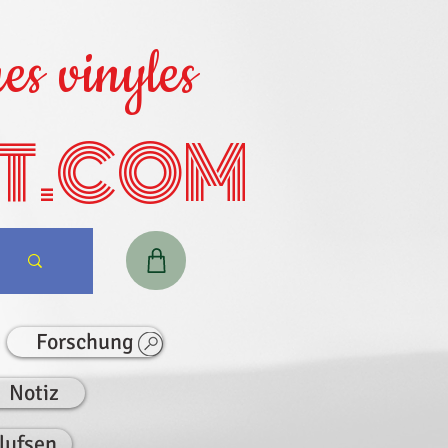
es vinyles
T.COM
Forschung
Notiz
lufsen