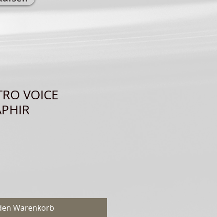
TRO VOICE
APHIR
 den Warenkorb