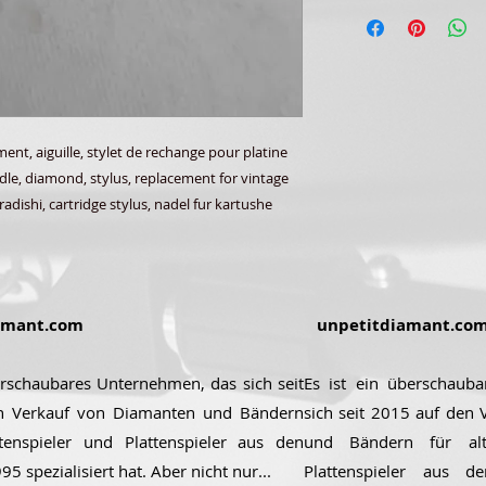
t, aiguille, stylet de rechange pour platine
edle, diamond, stylus, replacement for vintage
radishi, cartridge stylus, nadel fur kartushe
amant.com
unpetitdiamant.co
erschaubares Unternehmen, das sich seit
Es ist ein überschaub
n Verkauf von Diamanten und Bändern
sich seit 2015 auf den
ttenspieler und Plattenspieler aus den
und Bändern für alt
5 spezialisiert hat. Aber nicht nur...
Plattenspieler aus 