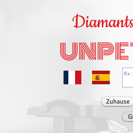
Diamants 
UNPE
Zuhause
G