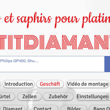
et saphirs pour platin
TITDIAMAN
Introduction
Geschäft
Vidéo de montage
ürtel
Zellen
Zubehör
Einstellungen
Diamant
Contact
Bilder
Bang O