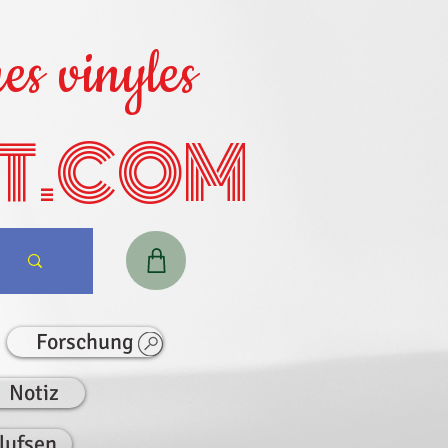
es vinyles
T.COM
Forschung
Notiz
lufsen