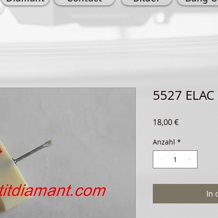
5527 ELAC
Preis
18,00 €
Anzahl
*
In