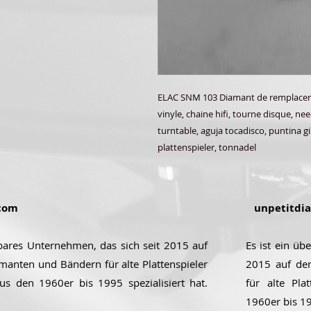
ELAC SNM 103 Diamant de remplacemen
vinyle, chaine hifi, tourne disque, ne
turntable, aguja tocadisco, puntina gi
plattenspieler, tonnadel
com
unpetitdi
ubares Unternehmen, das sich seit 2015 auf
Es ist ein üb
manten und Bändern für alte Plattenspieler
2015 auf de
aus den 1960er bis 1995 spezialisiert hat.
für alte Pla
1960er bis 199