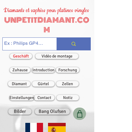
Diamants et saphirs pour platines vinyles
UNPETITDIAMANT.CO
M
Geschäft
Vidéo de montage
Zuhause
Introduction
Forschung
Diamant
Gürtel
Zellen
Einstellungen
Contact
Notiz
Bilder
Bang Olufsen