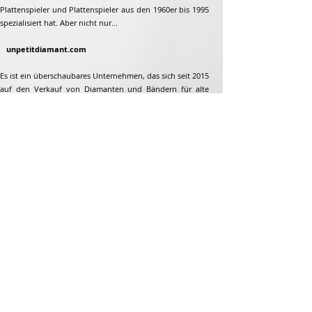
Plattenspieler und Plattenspieler aus den 1960er bis 1995
spezialisiert hat. Aber nicht nur...
unpetitdiamant.com
Es ist ein überschaubares Unternehmen, das sich seit 2015
auf den Verkauf von Diamanten und Bändern für alte
Plattenspieler und Plattenspieler aus den 1960er bis 1995
spezialisiert hat. Aber nicht nur...
Adresse
Jean-François Gaillard
unpetitdiamant.com
48 rue de ronzon
79180 Chauray
Frankreich
Telefon:
07 82 56 63 38
Tel:
05 49 33 38 07
unpetitdiamant79@gmail.com