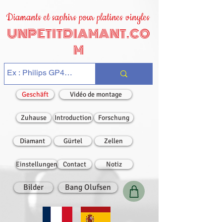
Diamants et saphirs pour platines vinyles
UNPETITDIAMANT.CO
M
Geschäft
Vidéo de montage
Zuhause
Introduction
Forschung
Diamant
Gürtel
Zellen
Einstellungen
Contact
Notiz
Bilder
Bang Olufsen