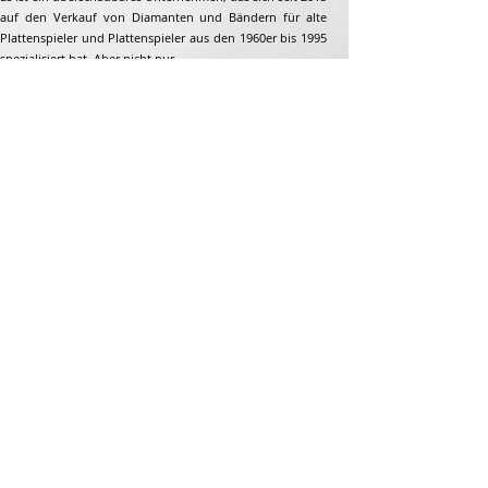
auf den Verkauf von Diamanten und Bändern für alte
Plattenspieler und Plattenspieler aus den 1960er bis 1995
spezialisiert hat. Aber nicht nur...
Adresse
Jean-François Gaillard
unpetitdiamant.com
48 rue de ronzon
79180 Chauray
Frankreich
Telefon:
07 82 56 63 38
Tel:
05 49 33 38 07
unpetitdiamant79@gmail.com
E-Commerce-AGB