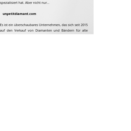
spezialisiert hat. Aber nicht nur...
unpetitdiamant.com
Es ist ein überschaubares Unternehmen, das sich seit 2015
auf den Verkauf von Diamanten und Bändern für alte
Plattenspieler und Plattenspieler aus den 1960er bis 1995
spezialisiert hat. Aber nicht nur...
Adresse
Jean-François Gaillard
unpetitdiamant.com
48 rue de ronzon
79180 Chauray
Frankreich
Telefon:
07 82 56 63 38
Tel:
05 49 33 38 07
unpetitdiamant79@gmail.com