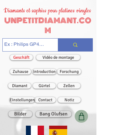
Diamants et saphirs pour platines vinyles
UNPETITDIAMANT.CO
M
Geschäft
Vidéo de montage
Zuhause
Introduction
Forschung
Diamant
Gürtel
Zellen
Einstellungen
Contact
Notiz
Bilder
Bang Olufsen