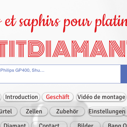
et saphirs pour platin
TITDIAMAN
Introduction
Geschäft
Vidéo de montage
ürtel
Zellen
Zubehör
Einstellungen
Diamant
Contact
Bilder
Bang O