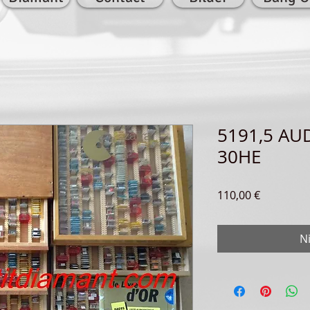
5191,5 AU
30HE
Preis
110,00 €
N