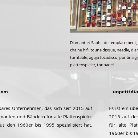
Diamant et Saphir de remplacement,
chaine hifi, toune disque, needle, di
turntable, aguja tocadisco, puntina gi
plattenspieler, tonnadel
com
unpetitdi
ubares Unternehmen, das sich seit 2015 auf
Es ist ein üb
manten und Bändern für alte Plattenspieler
2015 auf de
aus den 1960er bis 1995 spezialisiert hat.
für alte Pla
1960er bis 199