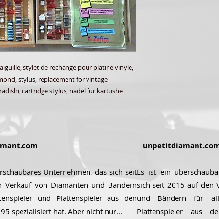
aiguille, stylet de rechange pour platine vinyle,
amond, stylus, replacement for vintage
radishi, cartridge stylus, nadel fur kartushe
amant.com
unpetitdiamant.co
erschaubares Unternehmen, das sich seit
Es ist ein überschaub
n Verkauf von Diamanten und Bändern
sich seit 2015 auf den
ttenspieler und Plattenspieler aus den
und Bändern für alt
5 spezialisiert hat. Aber nicht nur...
Plattenspieler aus 