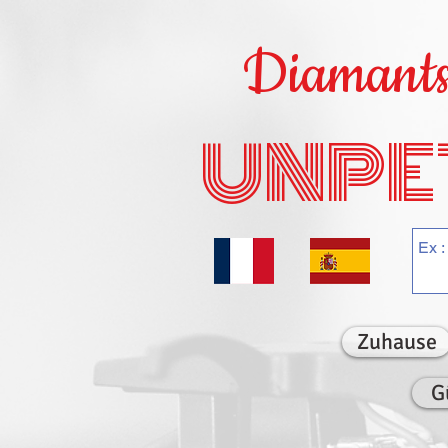
Diamants 
UNPE
Zuhause
G