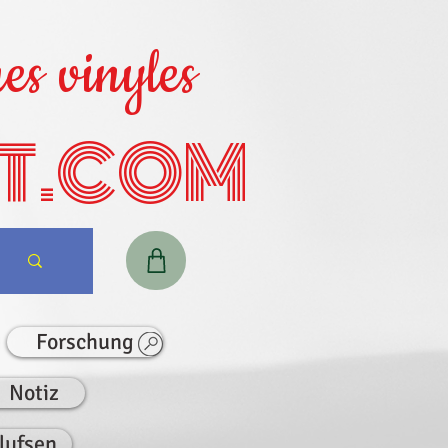
es vinyles
T.COM
Forschung
Notiz
lufsen