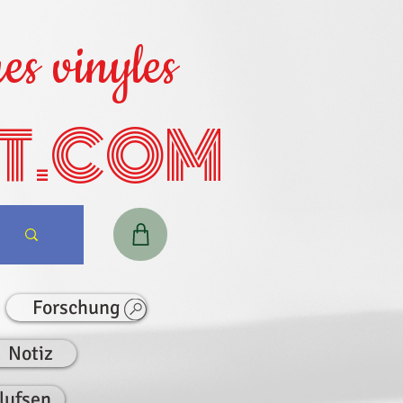
es vinyles
T.COM
Forschung
Notiz
lufsen