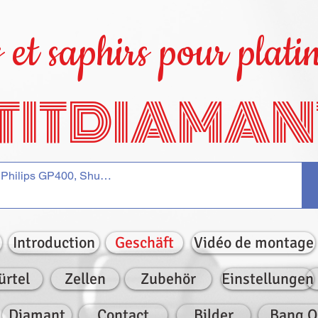
et saphirs pour platin
TITDIAMAN
Introduction
Geschäft
Vidéo de montage
ürtel
Zellen
Zubehör
Einstellungen
Diamant
Contact
Bilder
Bang O