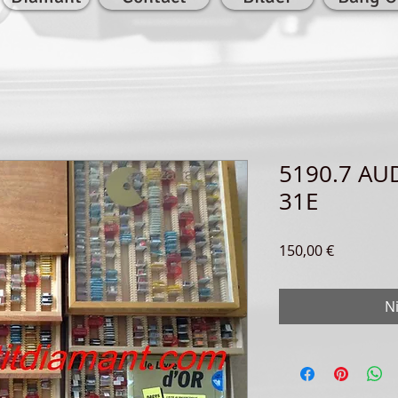
5190.7 AU
31E
Preis
150,00 €
N