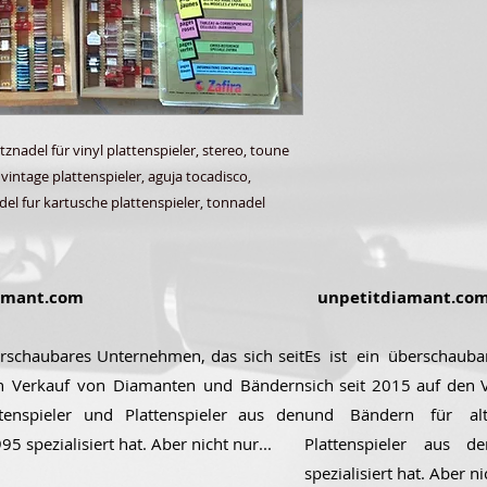
tznadel für vinyl plattenspieler, stereo, toune
 vintage plattenspieler, aguja tocadisco,
adel fur kartusche plattenspieler, tonnadel
amant.com
unpetitdiamant.co
erschaubares Unternehmen, das sich seit
Es ist ein überschaub
n Verkauf von Diamanten und Bändern
sich seit 2015 auf den
ttenspieler und Plattenspieler aus den
und Bändern für alt
5 spezialisiert hat. Aber nicht nur...
Plattenspieler aus 
spezialisiert hat. Aber ni