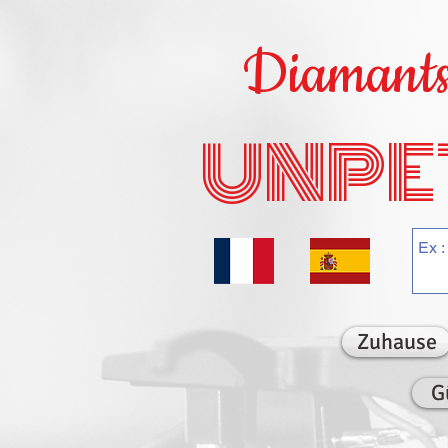
Diamants 
UNPE
Zuhause
G