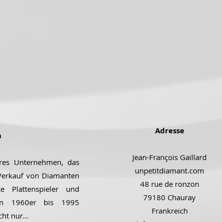
Adresse
m
Jean-François Gaillard
ares Unternehmen, das
unpetitdiamant.com
 Verkauf von Diamanten
48 rue de ronzon
e Plattenspieler und
79180 Chauray
den 1960er bis 1995
Frankreich
cht nur...