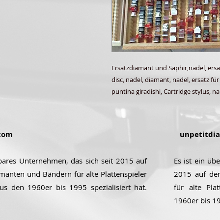
Ersatzdiamant und Saphir,
nadel, ersa
disc, nadel, diamant, nadel, ersatz für
puntina giradishi, Cartridge stylus, n
com
unpetitdi
ubares Unternehmen, das sich seit 2015 auf
Es ist ein üb
manten und Bändern für alte Plattenspieler
2015 auf de
aus den 1960er bis 1995 spezialisiert hat.
für alte Pla
1960er bis 199