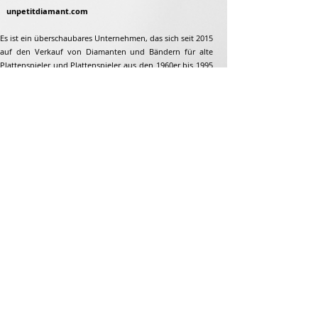
unpetitdiamant.com
Es ist ein überschaubares Unternehmen, das sich seit 2015
auf den Verkauf von Diamanten und Bändern für alte
Plattenspieler und Plattenspieler aus den 1960er bis 1995
spezialisiert hat. Aber nicht nur...
Adresse
Jean-François Gaillard
unpetitdiamant.com
48 rue de ronzon
79180 Chauray
Frankreich
Telefon:
07 82 56 63 38
Tel:
05 49 33 38 07
unpetitdiamant79@gmail.com