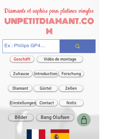
Diamants et saphirs pour platines vinyles
UNPETITDIAMANT.CO
M
Geschäft
Vidéo de montage
Zuhause
Introduction
Forschung
Diamant
Gürtel
Zellen
Einstellungen
Contact
Notiz
Bilder
Bang Olufsen