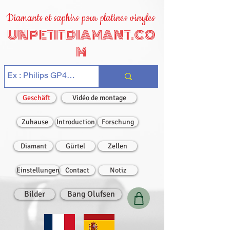
Diamants et saphirs pour platines vinyles
UNPETITDIAMANT.CO
M
Geschäft
Vidéo de montage
Zuhause
Introduction
Forschung
Diamant
Gürtel
Zellen
Einstellungen
Contact
Notiz
Bilder
Bang Olufsen