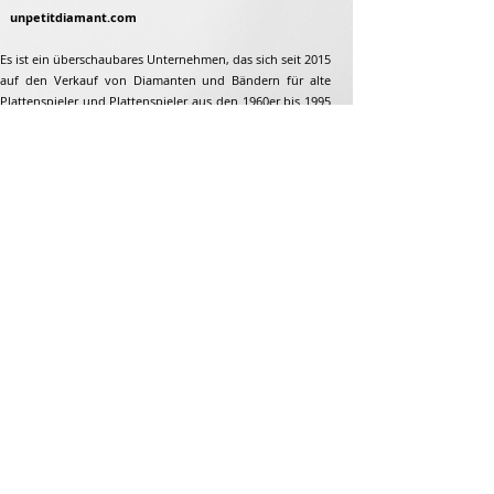
unpetitdiamant.com
Es ist ein überschaubares Unternehmen, das sich seit 2015
auf den Verkauf von Diamanten und Bändern für alte
Plattenspieler und Plattenspieler aus den 1960er bis 1995
spezialisiert hat. Aber nicht nur...
Adresse
Jean-François Gaillard
unpetitdiamant.com
48 rue de ronzon
79180 Chauray
Frankreich
Telefon:
07 82 56 63 38
Tel:
05 49 33 38 07
unpetitdiamant79@gmail.com