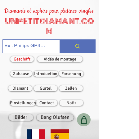
Diamants et saphirs pour platines vinyles
UNPETITDIAMANT.CO
M
Geschäft
Vidéo de montage
Zuhause
Introduction
Forschung
Diamant
Gürtel
Zellen
Einstellungen
Contact
Notiz
Bilder
Bang Olufsen