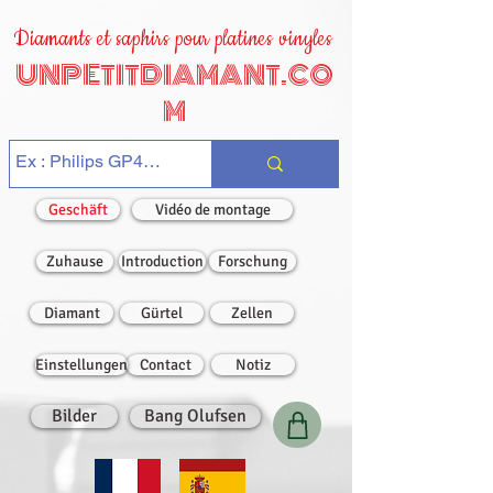
Diamants et saphirs pour platines vinyles
UNPETITDIAMANT.CO
M
Geschäft
Vidéo de montage
Zuhause
Introduction
Forschung
Diamant
Gürtel
Zellen
Einstellungen
Contact
Notiz
Bilder
Bang Olufsen