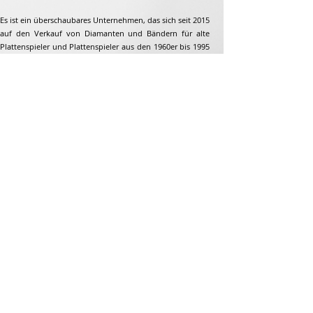
Es ist ein überschaubares Unternehmen, das sich seit 2015
auf den Verkauf von Diamanten und Bändern für alte
Plattenspieler und Plattenspieler aus den 1960er bis 1995
spezialisiert hat. Aber nicht nur...
Adresse
Jean-François Gaillard
unpetitdiamant.com
48 rue de ronzon
79180 Chauray
Frankreich
Telefon:
07 82 56 63 38
Tel:
05 49 33 38 07
unpetitdiamant79@gmail.com
E-Commerce-AGB