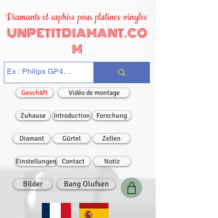
Diamants et saphirs pour platines vinyles
UNPETITDIAMANT.CO
M
Geschäft
Vidéo de montage
Zuhause
Introduction
Forschung
Diamant
Gürtel
Zellen
Einstellungen
Contact
Notiz
Bilder
Bang Olufsen