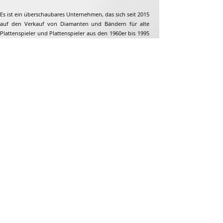
Es ist ein überschaubares Unternehmen, das sich seit 2015
auf den Verkauf von Diamanten und Bändern für alte
Plattenspieler und Plattenspieler aus den 1960er bis 1995
spezialisiert hat. Aber nicht nur...
Adresse
Jean-François Gaillard
unpetitdiamant.com
48 rue de ronzon
79180 Chauray
Frankreich
Telefon:
07 82 56 63 38
Tel:
05 49 33 38 07
unpetitdiamant79@gmail.com
E-Commerce-AGB