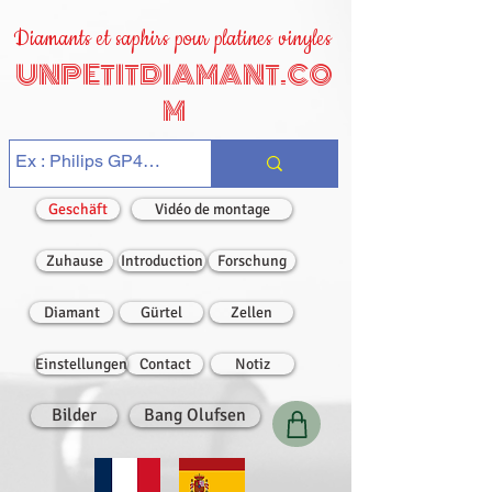
Diamants et saphirs pour platines vinyles
UNPETITDIAMANT.CO
M
Geschäft
Vidéo de montage
Zuhause
Introduction
Forschung
Diamant
Gürtel
Zellen
Einstellungen
Contact
Notiz
Bilder
Bang Olufsen