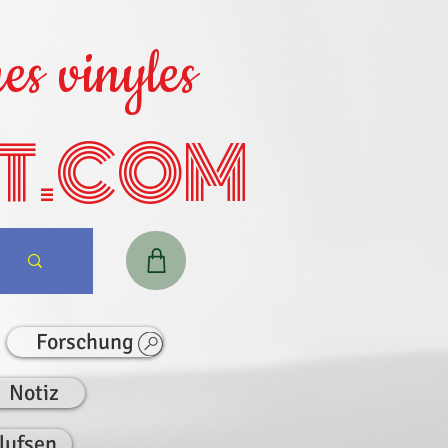
es vinyles
T.COM
Forschung
Notiz
lufsen