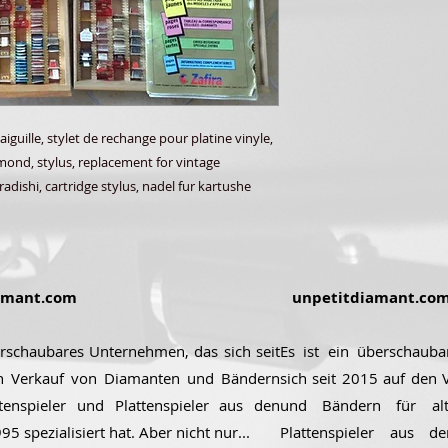
aiguille, stylet de rechange pour platine vinyle,
amond, stylus, replacement for vintage
radishi, cartridge stylus, nadel fur kartushe
amant.com
unpetitdiamant.co
erschaubares Unternehmen, das sich seit
Es ist ein überschaub
n Verkauf von Diamanten und Bändern
sich seit 2015 auf den
ttenspieler und Plattenspieler aus den
und Bändern für alt
5 spezialisiert hat. Aber nicht nur...
Plattenspieler aus 