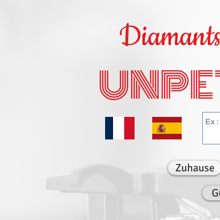
Diamants 
UNPE
Zuhause
G