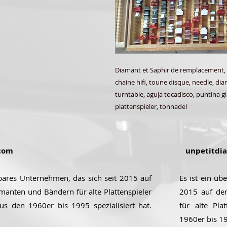
Diamant et Saphir de remplacement,
chaine hifi, toune disque, needle, di
turntable, aguja tocadisco, puntina gi
plattenspieler, tonnadel
com
unpetitdi
ubares Unternehmen, das sich seit 2015 auf
Es ist ein üb
manten und Bändern für alte Plattenspieler
2015 auf de
aus den 1960er bis 1995 spezialisiert hat.
für alte Pla
1960er bis 199