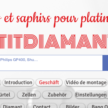
et saphirs pour platin
TITDIAMAN
Introduction
Geschäft
Vidéo de montage
ürtel
Zellen
Zubehör
Einstellungen
Diamant
Contact
Bilder
Bang O