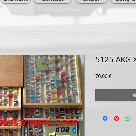
5125 AKG 
Preis
70,00 €
N