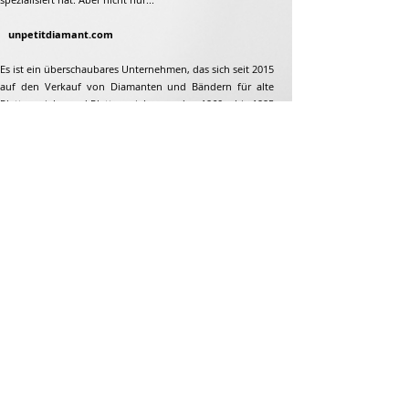
unpetitdiamant.com
Es ist ein überschaubares Unternehmen, das sich seit 2015
auf den Verkauf von Diamanten und Bändern für alte
Plattenspieler und Plattenspieler aus den 1960er bis 1995
spezialisiert hat. Aber nicht nur...
Adresse
Jean-François Gaillard
unpetitdiamant.com
48 rue de ronzon
79180 Chauray
Frankreich
Telefon:
07 82 56 63 38
Tel:
05 49 33 38 07
unpetitdiamant79@gmail.com