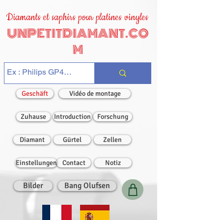
Diamants et saphirs pour platines vinyles
UNPETITDIAMANT.CO
M
Geschäft
Vidéo de montage
Zuhause
Introduction
Forschung
Diamant
Gürtel
Zellen
Einstellungen
Contact
Notiz
Bilder
Bang Olufsen