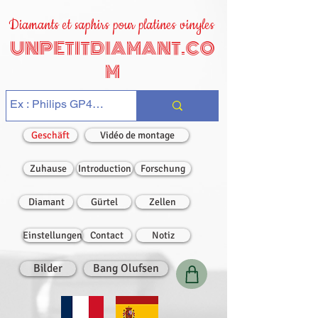
Diamants et saphirs pour platines vinyles
UNPETITDIAMANT.CO
M
Geschäft
Vidéo de montage
Zuhause
Introduction
Forschung
Diamant
Gürtel
Zellen
Einstellungen
Contact
Notiz
Bilder
Bang Olufsen