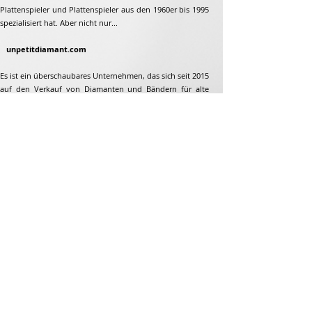
Plattenspieler und Plattenspieler aus den 1960er bis 1995
spezialisiert hat. Aber nicht nur...
unpetitdiamant.com
Es ist ein überschaubares Unternehmen, das sich seit 2015
auf den Verkauf von Diamanten und Bändern für alte
Plattenspieler und Plattenspieler aus den 1960er bis 1995
spezialisiert hat. Aber nicht nur...
Adresse
Jean-François Gaillard
unpetitdiamant.com
48 rue de ronzon
79180 Chauray
Frankreich
Telefon:
07 82 56 63 38
Tel:
05 49 33 38 07
unpetitdiamant79@gmail.com