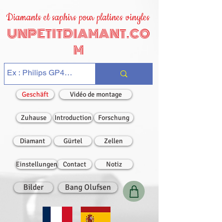
Diamants et saphirs pour platines vinyles
UNPETITDIAMANT.CO
M
Geschäft
Vidéo de montage
Zuhause
Introduction
Forschung
Diamant
Gürtel
Zellen
Einstellungen
Contact
Notiz
Bilder
Bang Olufsen