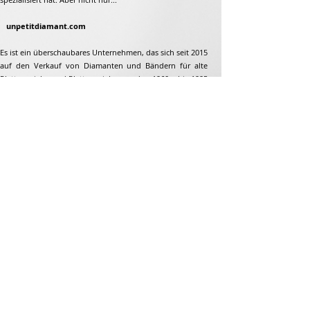
unpetitdiamant.com
Es ist ein überschaubares Unternehmen, das sich seit 2015
auf den Verkauf von Diamanten und Bändern für alte
Plattenspieler und Plattenspieler aus den 1960er bis 1995
spezialisiert hat. Aber nicht nur...
Adresse
Jean-François Gaillard
unpetitdiamant.com
48 rue de ronzon
79180 Chauray
Frankreich
Telefon:
07 82 56 63 38
Tel:
05 49 33 38 07
unpetitdiamant79@gmail.com