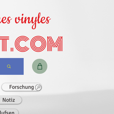
es vinyles
T.COM
Forschung
Notiz
lufsen