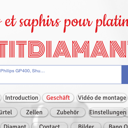
et saphirs pour platin
TITDIAMAN
Introduction
Geschäft
Vidéo de montage
ürtel
Zellen
Zubehör
Einstellungen
Diamant
Contact
Bilder
Bang O