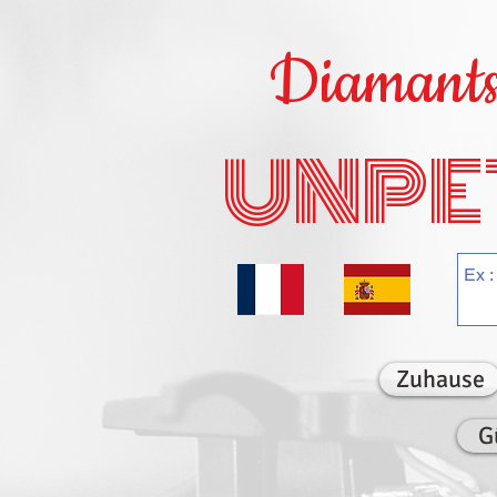
Diamants 
UNPE
Zuhause
G