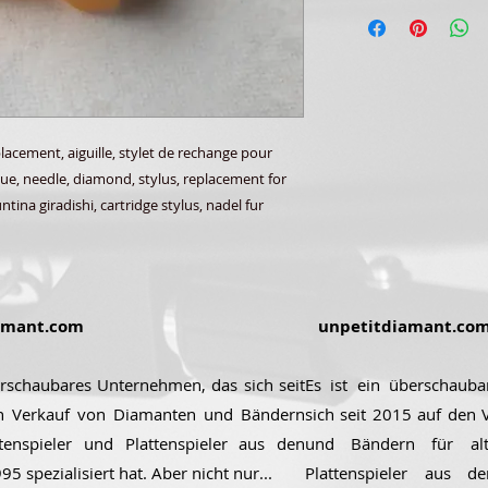
cement, aiguille, stylet de rechange pour
sque, needle, diamond, stylus, replacement for
tina giradishi, cartridge stylus, nadel fur
amant.com
unpetitdiamant.co
erschaubares Unternehmen, das sich seit
Es ist ein überschaub
n Verkauf von Diamanten und Bändern
sich seit 2015 auf den
ttenspieler und Plattenspieler aus den
und Bändern für alt
5 spezialisiert hat. Aber nicht nur...
Plattenspieler aus 