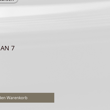
 AN 7
 den Warenkorb