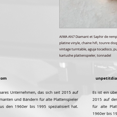
AIWA AN7 Diamant et Saphir de rempla
platine vinyle, chaine hifi, tounre di
vintage turntable, aguja tocadisco, pun
kartushe plattenspieler, tonnadel
com
unpetitdi
ubares Unternehmen, das sich seit 2015 auf
Es ist ein üb
manten und Bändern für alte Plattenspieler
2015 auf de
aus den 1960er bis 1995 spezialisiert hat.
für alte Pla
1960er bis 199