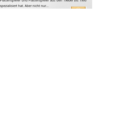
Plattenspieler und Plattenspieler aus den 1960er bis 1995
spezialisiert hat. Aber nicht nur...
Adresse
Jean-François Gaillard
unpetitdiamant.com
48 rue de ronzon
79180 Chauray
Frankreich
Telefon:
07 82 56 63 38
Tel:
05 49 33 38 07
unpetitdiamant79@gmail.com
E-Commerce-AGB
Rechtlicher Hinweis