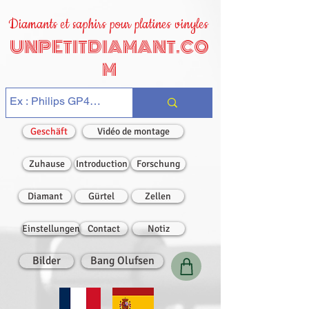
Diamants et saphirs pour platines vinyles
UNPETITDIAMANT.CO
M
Geschäft
Vidéo de montage
Zuhause
Introduction
Forschung
Diamant
Gürtel
Zellen
Einstellungen
Contact
Notiz
Bilder
Bang Olufsen