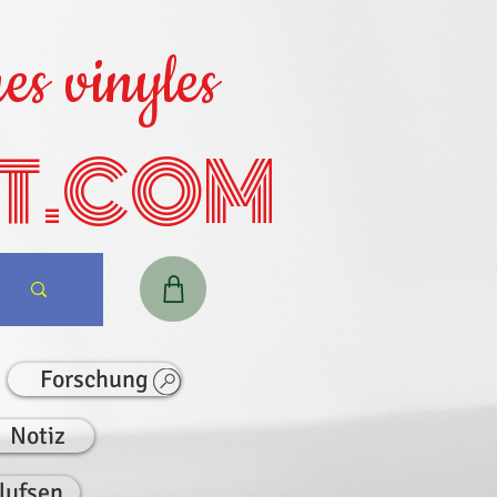
es vinyles
T.COM
Forschung
Notiz
lufsen