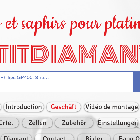
et saphirs pour platin
TITDIAMAN
Introduction
Geschäft
Vidéo de montage
ürtel
Zellen
Zubehör
Einstellungen
Diamant
Contact
Bilder
Bang O