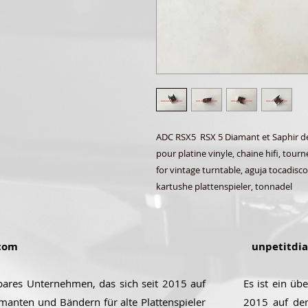
ADC RSX5 RSX 5 Diamant et Saphir de 
pour platine vinyle, chaine hifi, tou
for vintage turntable, aguja tocadisco,
kartushe plattenspieler, tonnadel
com
unpetitdi
ubares Unternehmen, das sich seit 2015 auf
Es ist ein üb
manten und Bändern für alte Plattenspieler
2015 auf de