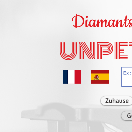
Diamants 
UNPE
Zuhause
G