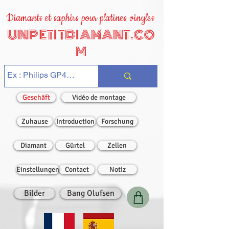
Diamants et saphirs pour platines vinyles
UNPETITDIAMANT.CO
M
Geschäft
Vidéo de montage
Zuhause
Introduction
Forschung
Diamant
Gürtel
Zellen
Einstellungen
Contact
Notiz
Bilder
Bang Olufsen