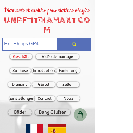
Diamants et saphirs pour platines vinyles
UNPETITDIAMANT.CO
M
Geschäft
Vidéo de montage
Zuhause
Introduction
Forschung
Diamant
Gürtel
Zellen
Einstellungen
Contact
Notiz
Bilder
Bang Olufsen