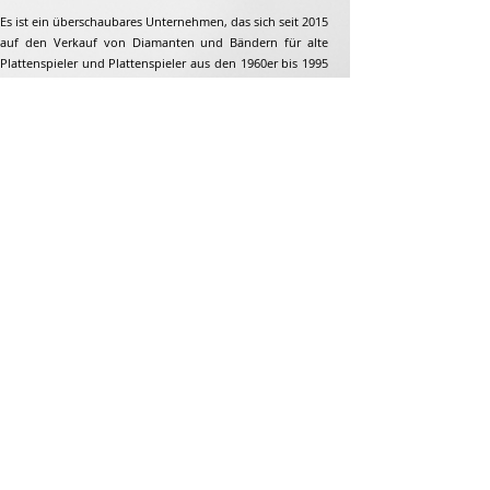
Es ist ein überschaubares Unternehmen, das sich seit 2015
auf den Verkauf von Diamanten und Bändern für alte
Plattenspieler und Plattenspieler aus den 1960er bis 1995
spezialisiert hat. Aber nicht nur...
Adresse
Jean-François Gaillard
unpetitdiamant.com
48 rue de ronzon
79180 Chauray
Frankreich
Telefon:
07 82 56 63 38
Tel:
05 49 33 38 07
unpetitdiamant79@gmail.com
E-Commerce-AGB