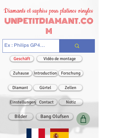
Diamants et saphirs pour platines vinyles
UNPETITDIAMANT.CO
M
Geschäft
Vidéo de montage
Zuhause
Introduction
Forschung
Diamant
Gürtel
Zellen
Einstellungen
Contact
Notiz
Bilder
Bang Olufsen