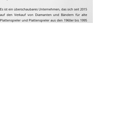
Es ist ein überschaubares Unternehmen, das sich seit 2015
auf den Verkauf von Diamanten und Bändern für alte
Plattenspieler und Plattenspieler aus den 1960er bis 1995
spezialisiert hat. Aber nicht nur...
Adresse
Jean-François Gaillard
unpetitdiamant.com
48 rue de ronzon
79180 Chauray
Frankreich
Telefon:
07 82 56 63 38
Tel:
05 49 33 38 07
unpetitdiamant79@gmail.com
E-Commerce-AGB