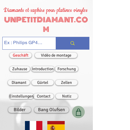
Diamants et saphirs pour platines vinyles
UNPETITDIAMANT.CO
M
Geschäft
Vidéo de montage
Zuhause
Introduction
Forschung
Diamant
Gürtel
Zellen
Einstellungen
Contact
Notiz
Bilder
Bang Olufsen