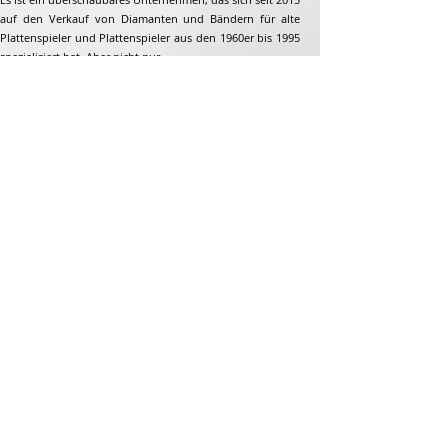
auf den Verkauf von Diamanten und Bändern für alte
Plattenspieler und Plattenspieler aus den 1960er bis 1995
spezialisiert hat. Aber nicht nur...
Adresse
Jean-François Gaillard
unpetitdiamant.com
48 rue de ronzon
79180 Chauray
Frankreich
Telefon:
07 82 56 63 38
Tel:
05 49 33 38 07
unpetitdiamant79@gmail.com
E-Commerce-AGB