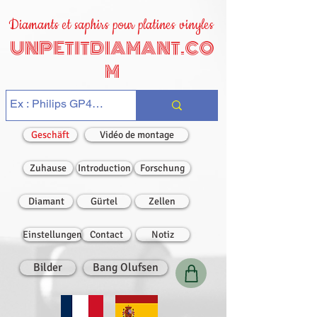
Diamants et saphirs pour platines vinyles
UNPETITDIAMANT.CO
M
Geschäft
Vidéo de montage
Zuhause
Introduction
Forschung
Diamant
Gürtel
Zellen
Einstellungen
Contact
Notiz
Bilder
Bang Olufsen