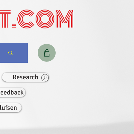
T.COM
Research
Feedback
lufsen