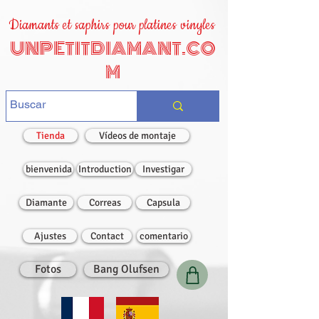
Diamants et saphirs pour platines vinyles
UNPETITDIAMANT.CO
M
Tienda
Vídeos de montaje
bienvenida
Introduction
Investigar
Diamante
Correas
Capsula
Ajustes
Contact
comentario
Fotos
Bang Olufsen