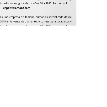
tocadiscos antiguos de los años 60 a 1995. Pero no solo...
unpetitdiamant.com
Es una empresa de tamaño humano especializada desde
2015 en la venta de diamantes y correas para tocadiscos y
tocadiscos antiguos de los años 60 a 1995. Pero no solo...
Dirección postal
Jean-Francois Gaillard
unpetitdiamant.com
48 rue de ronzón
79180 Chauray
Francia
Teléfono:
07 82 56 63 38
Teléfono:
05 49 33 38 07
unpetitdiamant79@gmail.com