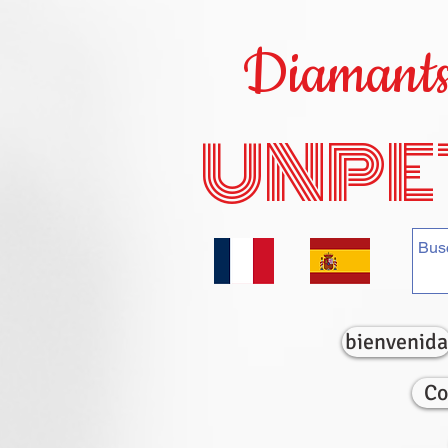
Diamants 
UNPE
bienvenida
Co