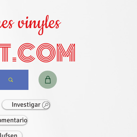
es vinyles
T.COM
Investigar
omentario
lufsen