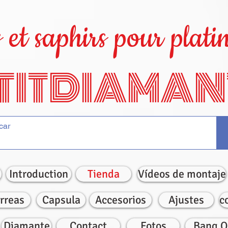
et saphirs pour platin
TITDIAMAN
Introduction
Tienda
Vídeos de montaje
rreas
Capsula
Accesorios
Ajustes
c
Diamante
Contact
Fotos
Bang O