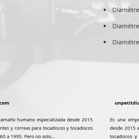
Diamètre
Diamètre
Diamètre
.com
unpetitdi
tamaño humano especializada desde 2015
Es una empr
ntes y correas para tocadiscos y tocadiscos
desde 2015 e
 60 a 1995. Pero no solo...
tocadiscos y