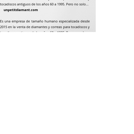
tocadiscos antiguos de los años 60 a 1995. Pero no solo...
unpetitdiamant.com
Es una empresa de tamaño humano especializada desde
2015 en la venta de diamantes y correas para tocadiscos y
tocadiscos antiguos de los años 60 a 1995. Pero no solo...
Dirección postal
Jean-Francois Gaillard
unpetitdiamant.com
48 rue de ronzón
79180 Chauray
Francia
Teléfono:
07 82 56 63 38
Teléfono:
05 49 33 38 07
unpetitdiamant79@gmail.com