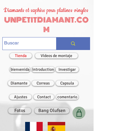
Diamants et saphirs pour platines vinyles
UNPETITDIAMANT.CO
M
Tienda
Vídeos de montaje
bienvenida
Introduction
Investigar
Diamante
Correas
Capsula
Ajustes
Contact
comentario
Fotos
Bang Olufsen