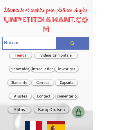
Diamants et saphirs pour platines vinyles
UNPETITDIAMANT.CO
M
Tienda
Vídeos de montaje
bienvenida
Introduction
Investigar
Diamante
Correas
Capsula
Ajustes
Contact
comentario
Fotos
Bang Olufsen