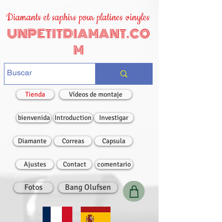
Diamants et saphirs pour platines vinyles
UNPETITDIAMANT.CO
M
Tienda
Vídeos de montaje
bienvenida
Introduction
Investigar
Diamante
Correas
Capsula
Ajustes
Contact
comentario
Fotos
Bang Olufsen