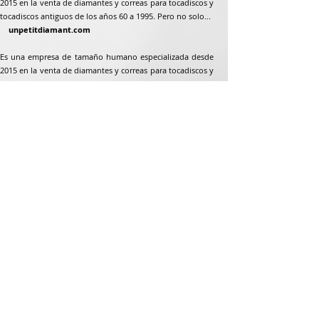
2015 en la venta de diamantes y correas para tocadiscos y
tocadiscos antiguos de los años 60 a 1995. Pero no solo...
unpetitdiamant.com
Es una empresa de tamaño humano especializada desde
2015 en la venta de diamantes y correas para tocadiscos y
tocadiscos antiguos de los años 60 a 1995. Pero no solo...
Dirección postal
Jean-Francois Gaillard
unpetitdiamant.com
48 rue de ronzón
79180 Chauray
Francia
Teléfono:
07 82 56 63 38
Teléfono:
05 49 33 38 07
unpetitdiamant79@gmail.com