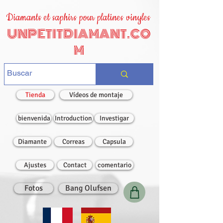
Diamants et saphirs pour platines vinyles
UNPETITDIAMANT.CO
M
Tienda
Vídeos de montaje
bienvenida
Introduction
Investigar
Diamante
Correas
Capsula
Ajustes
Contact
comentario
Fotos
Bang Olufsen