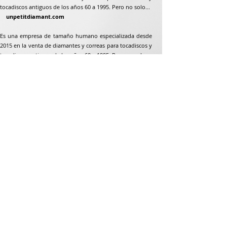
tocadiscos antiguos de los años 60 a 1995. Pero no solo...
unpetitdiamant.com
Es una empresa de tamaño humano especializada desde
2015 en la venta de diamantes y correas para tocadiscos y
tocadiscos antiguos de los años 60 a 1995. Pero no solo...
Dirección postal
Jean-Francois Gaillard
unpetitdiamant.com
48 rue de ronzón
79180 Chauray
Francia
Teléfono:
07 82 56 63 38
Teléfono:
05 49 33 38 07
unpetitdiamant79@gmail.com