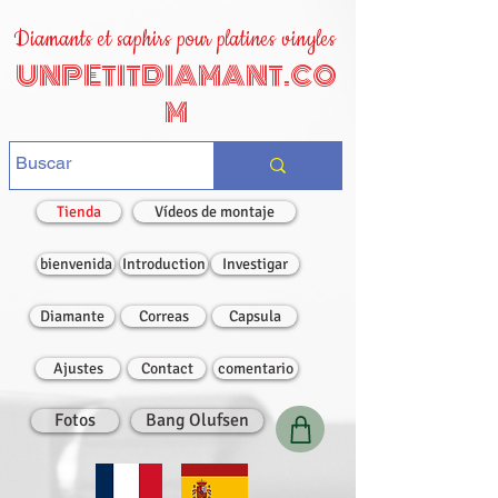
Diamants et saphirs pour platines vinyles
UNPETITDIAMANT.CO
M
Tienda
Vídeos de montaje
bienvenida
Introduction
Investigar
Diamante
Correas
Capsula
Ajustes
Contact
comentario
Fotos
Bang Olufsen