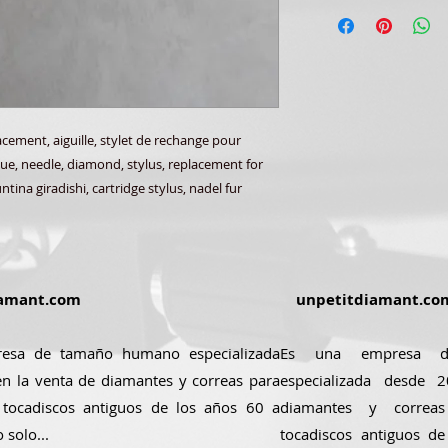
ement, aiguille, stylet de rechange pour
sque, needle, diamond, stylus, replacement for
tina giradishi, cartridge stylus, nadel fur
amant.com
unpetitdiamant.co
esa de tamaño humano especializada
Es una empresa 
n la venta de diamantes y correas para
especializada desde
 tocadiscos antiguos de los años 60 a
diamantes y correa
 solo...
tocadiscos antiguos d