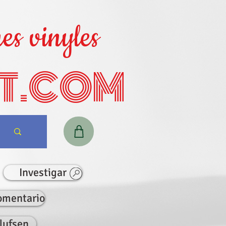
es vinyles
T.COM
Investigar
omentario
lufsen