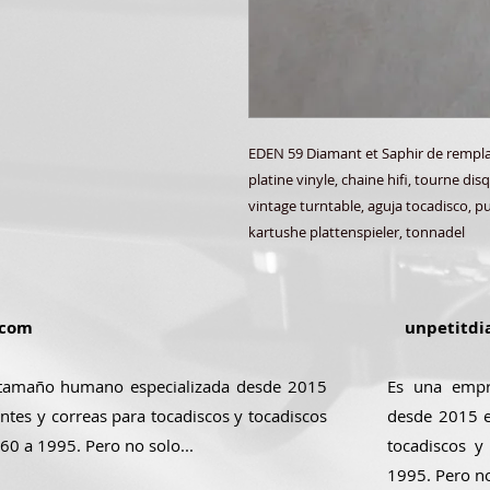
EDEN 59 Diamant et Saphir de remplac
platine vinyle, chaine hifi, tourne di
vintage turntable, aguja tocadisco, pun
kartushe plattenspieler, tonnadel
.com
unpetitdi
tamaño humano especializada desde 2015
Es una empr
ntes y correas para tocadiscos y tocadiscos
desde 2015 e
 60 a 1995. Pero no solo...
tocadiscos y
1995. Pero no