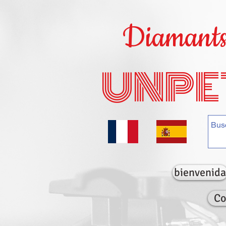
Diamants 
UNPE
bienvenida
Co