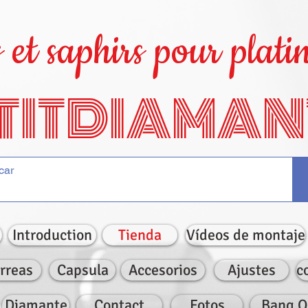
et saphirs pour platin
TITDIAMAN
Introduction
Tienda
Vídeos de montaje
rreas
Capsula
Accesorios
Ajustes
c
Diamante
Contact
Fotos
Bang O