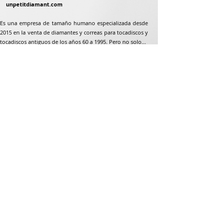
unpetitdiamant.com
Es una empresa de tamaño humano especializada desde
2015 en la venta de diamantes y correas para tocadiscos y
tocadiscos antiguos de los años 60 a 1995. Pero no solo...
Dirección postal
Jean-Francois Gaillard
unpetitdiamant.com
48 rue de ronzón
79180 Chauray
Francia
Teléfono:
07 82 56 63 38
Teléfono:
05 49 33 38 07
unpetitdiamant79@gmail.com