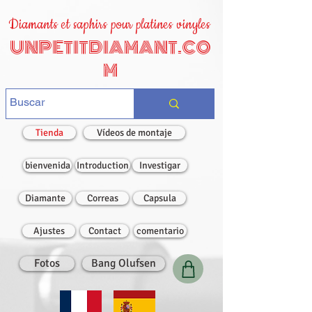
Diamants et saphirs pour platines vinyles
UNPETITDIAMANT.CO
M
Tienda
Vídeos de montaje
bienvenida
Introduction
Investigar
Diamante
Correas
Capsula
Ajustes
Contact
comentario
Fotos
Bang Olufsen