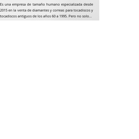
Es una empresa de tamaño humano especializada desde
2015 en la venta de diamantes y correas para tocadiscos y
tocadiscos antiguos de los años 60 a 1995. Pero no solo...
Dirección postal
Jean-Francois Gaillard
unpetitdiamant.com
48 rue de ronzón
79180 Chauray
Francia
Teléfono:
07 82 56 63 38
Teléfono:
05 49 33 38 07
unpetitdiamant79@gmail.com
CGV e-commerce