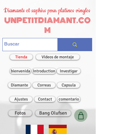
Diamants et saphirs pour platines vinyles
UNPETITDIAMANT.CO
M
Tienda
Vídeos de montaje
bienvenida
Introduction
Investigar
Diamante
Correas
Capsula
Ajustes
Contact
comentario
Fotos
Bang Olufsen