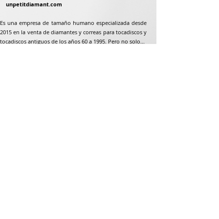
unpetitdiamant.com
Es una empresa de tamaño humano especializada desde
2015 en la venta de diamantes y correas para tocadiscos y
tocadiscos antiguos de los años 60 a 1995. Pero no solo...
Dirección postal
Jean-Francois Gaillard
unpetitdiamant.com
48 rue de ronzón
79180 Chauray
Francia
Teléfono:
07 82 56 63 38
Teléfono:
05 49 33 38 07
unpetitdiamant79@gmail.com