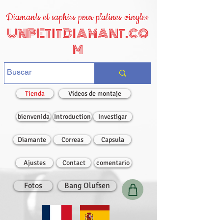
Diamants et saphirs pour platines vinyles
UNPETITDIAMANT.CO
M
Tienda
Vídeos de montaje
bienvenida
Introduction
Investigar
Diamante
Correas
Capsula
Ajustes
Contact
comentario
Fotos
Bang Olufsen