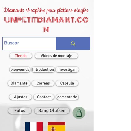
Diamants et saphirs pour platines vinyles
UNPETITDIAMANT.CO
M
Tienda
Vídeos de montaje
bienvenida
Introduction
Investigar
Diamante
Correas
Capsula
Ajustes
Contact
comentario
Fotos
Bang Olufsen